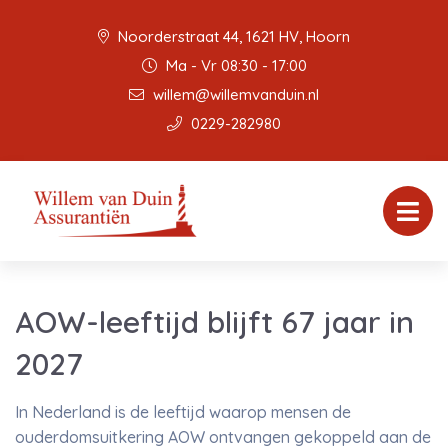
Noorderstraat 44, 1621 HV, Hoorn
Ma - Vr 08:30 - 17:00
willem@willemvanduin.nl
0229-282980
AOW-leeftijd blijft 67 jaar in
2027
In Nederland is de leeftijd waarop mensen de
ouderdomsuitkering AOW ontvangen gekoppeld aan de