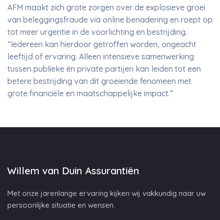
AFM maakt zich grote zorgen over de explosieve groei
van beleggingsfraude via online benadering en roept op
tot meer urgentie in de voorlichting en bestrijding.
“Iedereen kan hierdoor getroffen worden, ongeacht
leeftijd of ervaring. Alleen intensieve samenwerking
tussen publieke én private partijen kan leiden tot een
betere bestrijding van dit groeiende fenomeen met
grote financiële en maatschappelijke impact.”
Willem van Duin Assurantiën
Met onze jarenlange ervaring kijken wij vakkundig naar uw
persoonlijke situatie en wensen.