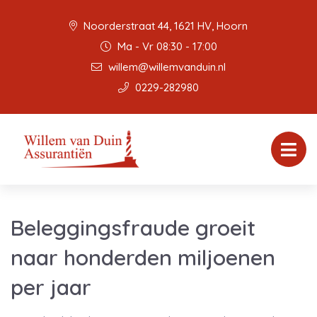
Noorderstraat 44, 1621 HV, Hoorn
Ma - Vr 08:30 - 17:00
willem@willemvanduin.nl
0229-282980
Beleggingsfraude groeit
naar honderden miljoenen
per jaar