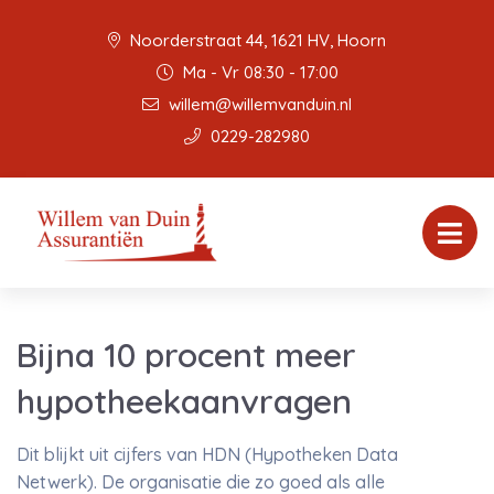
Noorderstraat 44, 1621 HV, Hoorn
Ma - Vr 08:30 - 17:00
willem@willemvanduin.nl
0229-282980
Bijna 10 procent meer
hypotheekaanvragen
Dit blijkt uit cijfers van HDN (Hypotheken Data
Netwerk). De organisatie die zo goed als alle