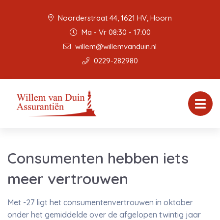
Noorderstraat 44, 1621 HV, Hoorn
Ma - Vr 08:30 - 17:00
willem@willemvanduin.nl
0229-282980
Consumenten hebben iets
meer vertrouwen
Met -27 ligt het consumentenvertrouwen in oktober
onder het gemiddelde over de afgelopen twintig jaar