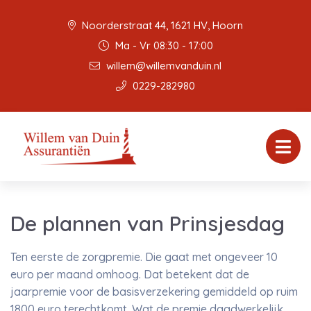
Noorderstraat 44, 1621 HV, Hoorn
Ma - Vr 08:30 - 17:00
willem@willemvanduin.nl
0229-282980
De plannen van Prinsjesdag
Ten eerste de zorgpremie. Die gaat met ongeveer 10
euro per maand omhoog. Dat betekent dat de
jaarpremie voor de basisverzekering gemiddeld op ruim
1800 euro terechtkomt. Wat de premie daadwerkelijk