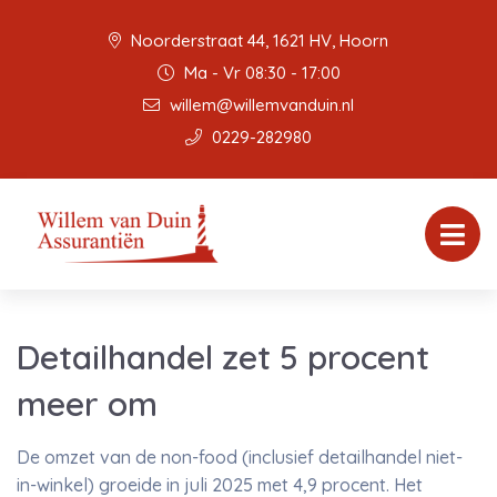
Noorderstraat 44, 1621 HV, Hoorn
Ma - Vr 08:30 - 17:00
willem@willemvanduin.nl
0229-282980
Detailhandel zet 5 procent
meer om
De omzet van de non-food (inclusief detailhandel niet-
in-winkel) groeide in juli 2025 met 4,9 procent. Het