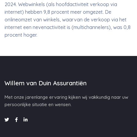
2024. Webwinkels (als hoofdactiviteit verkoop via
internet) hebben 9,8 procent meer omgezet. De
onlineomzet van winkels, waarvan de verkoop via het
internet een nevenactiviteit is (multichannelers), was 0,8
procent hoger.
Willem van Duin Assurantiën
Met onze jarenlange ervaring kijken wij vakkundig naar uw
persoonlijke situatie en wensen.