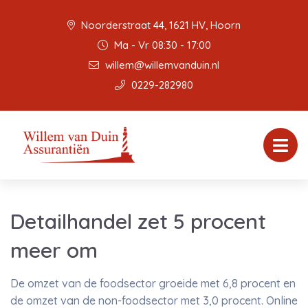
Noorderstraat 44, 1621 HV, Hoorn
Ma - Vr 08:30 - 17:00
willem@willemvanduin.nl
0229-282980
Detailhandel zet 5 procent
meer om
De omzet van de foodsector groeide met 6,8 procent en
de omzet van de non-foodsector met 3,0 procent. Online