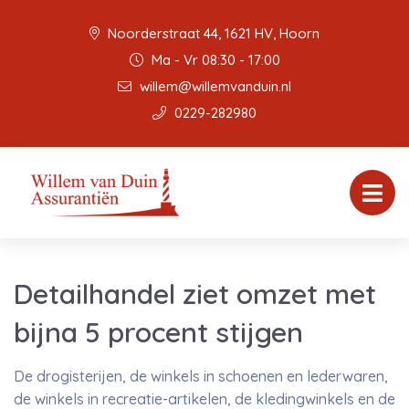
Noorderstraat 44, 1621 HV, Hoorn
Ma - Vr 08:30 - 17:00
willem@willemvanduin.nl
0229-282980
Detailhandel ziet omzet met
bijna 5 procent stijgen
De drogisterijen, de winkels in schoenen en lederwaren,
de winkels in recreatie-artikelen, de kledingwinkels en de