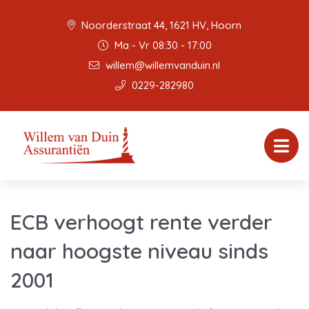
Noorderstraat 44, 1621 HV, Hoorn
Ma - Vr 08:30 - 17:00
willem@willemvanduin.nl
0229-282980
ECB verhoogt rente verder
naar hoogste niveau sinds
2001