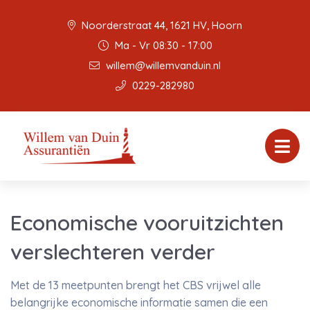
Noorderstraat 44, 1621 HV, Hoorn
Ma - Vr 08:30 - 17:00
willem@willemvanduin.nl
0229-282980
Economische vooruitzichten
verslechteren verder
Met de 13 meetpunten brengt het CBS vrijwel alle
belangrijke economische informatie samen die een