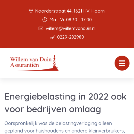
Noorderstraat 44, 1621 HV, Hoorn
Ma - Vr 08:30 - 17:00
willem@willemvanduin.nl
0229-282980
Energiebelasting in 2022 ook
voor bedrijven omlaag
Oorspronkelijk was de belastingverlaging alleen
gepland voor huishoudens en andere kleinverbruikers,