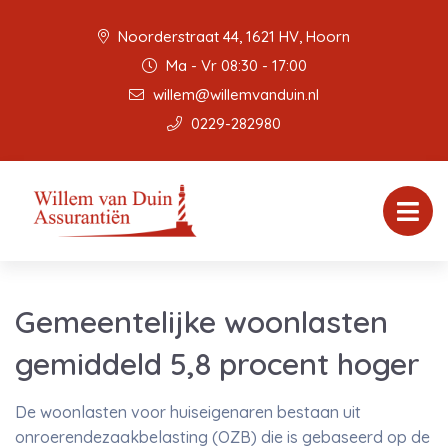
Noorderstraat 44, 1621 HV, Hoorn
Ma - Vr 08:30 - 17:00
willem@willemvanduin.nl
0229-282980
Gemeentelijke woonlasten
gemiddeld 5,8 procent hoger
De woonlasten voor huiseigenaren bestaan uit
onroerendezaakbelasting (OZB) die is gebaseerd op de