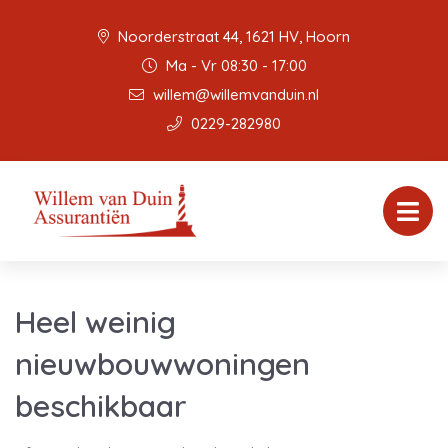
Noorderstraat 44, 1621 HV, Hoorn
Ma - Vr 08:30 - 17:00
willem@willemvanduin.nl
0229-282980
Heel weinig
nieuwbouwwoningen
beschikbaar