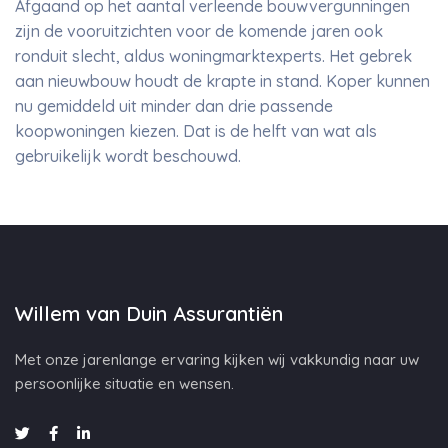
Afgaand op het aantal verleende bouwvergunningen
zijn de vooruitzichten voor de komende jaren ook
ronduit slecht, aldus woningmarktexperts. Het gebrek
aan nieuwbouw houdt de krapte in stand. Koper kunnen
nu gemiddeld uit minder dan drie passende
koopwoningen kiezen. Dat is de helft van wat als
gebruikelijk wordt beschouwd.
Willem van Duin Assurantiën
Met onze jarenlange ervaring kijken wij vakkundig naar uw
persoonlijke situatie en wensen.