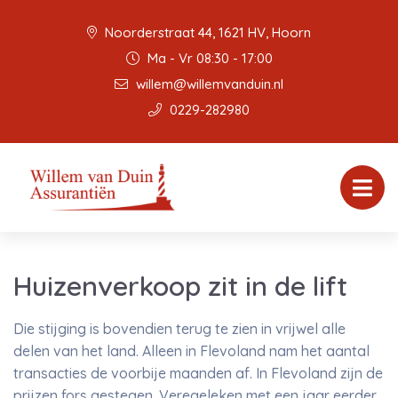
Noorderstraat 44, 1621 HV, Hoorn
Ma - Vr 08:30 - 17:00
willem@willemvanduin.nl
0229-282980
Huizenverkoop zit in de lift
Die stijging is bovendien terug te zien in vrijwel alle
delen van het land. Alleen in Flevoland nam het aantal
transacties de voorbije maanden af. In Flevoland zijn de
prijzen fors gestegen. Veregeleken met een jaar eerder