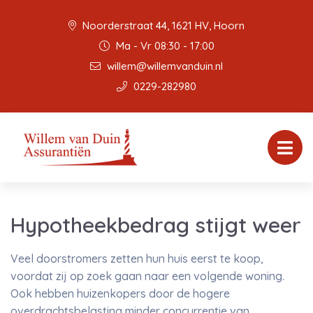
Noorderstraat 44, 1621 HV, Hoorn
Ma - Vr 08:30 - 17:00
willem@willemvanduin.nl
0229-282980
Hypotheekbedrag stijgt weer
Veel doorstromers zetten hun huis eerst te koop,
voordat zij op zoek gaan naar een volgende woning.
Ook hebben huizenkopers door de hogere
overdrachtsbelasting minder concurrentie van