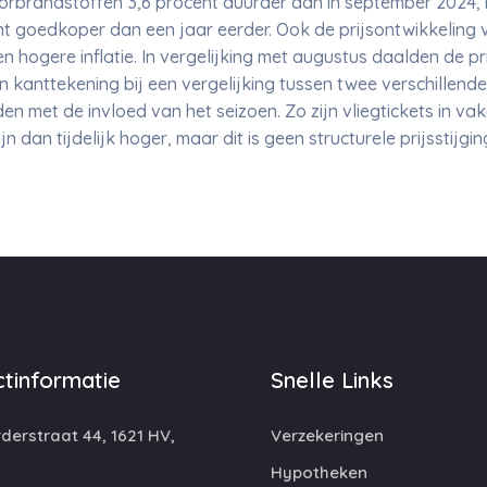
rbrandstoffen 3,6 procent duurder dan in september 2024, 
 goedkoper dan een jaar eerder. Ook de prijsontwikkeling va
hogere inflatie. In vergelijking met augustus daalden de pr
 kanttekening bij een vergelijking tussen twee verschillende
 met de invloed van het seizoen. Zo zijn vliegtickets in v
 dan tijdelijk hoger, maar dit is geen structurele prijsstijgin
tinformatie
Snelle Links
erstraat 44, 1621 HV,
Verzekeringen
Hypotheken