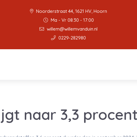
Noorderstraat 44, 1621 HV, Hoorn
Ma - Vr 08:30 - 17:00
willem@willemvanduin.nl
0229-282980
tijgt naar 3,3 procen