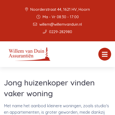
Noorderstraat 44, 1621 HV, Hoorn
Ma - Vr 08:30 - 17:00
willem@willemvanduin.nl
0229-282980
Jong huizenkoper vinden
vaker woning
Met name het aanbod kleinere woningen, zoals studio's
en appartementen, is groter geworden, mede dankzij