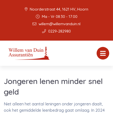
Noorderstraat 44, 1621 HV, Hoorn
Ma - Vr 08:30 - 17:00
willem@willemvanduin.nl
0229-282980
Jongeren lenen minder snel
geld
Niet alleen het aantal leningen onder jongeren daalt,
ook het gemiddelde leenbedrag gaat omlaag. In 2024