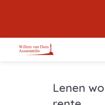
Lenen wor
rente