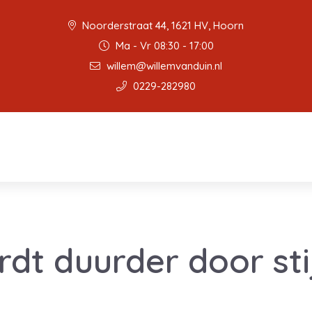
Noorderstraat 44, 1621 HV, Hoorn
Ma - Vr 08:30 - 17:00
willem@willemvanduin.nl
0229-282980
dt duurder door st