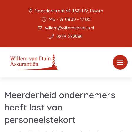
Noorderstraat 44, 1621 HV, Hoorn
Ma - Vr 08:30 - 17:00
willem@willemvanduin.nl
0229-282980
Meerderheid ondernemers
heeft last van
personeelstekort