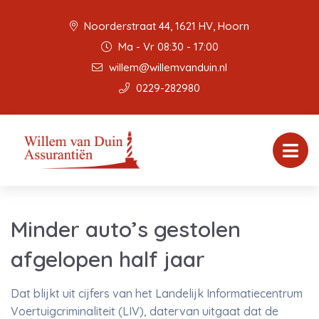
Noorderstraat 44, 1621 HV, Hoorn
Ma - Vr 08:30 - 17:00
willem@willemvanduin.nl
0229-282980
Minder auto’s gestolen
afgelopen half jaar
Dat blijkt uit cijfers van het Landelijk Informatiecentrum
Voertuigcriminaliteit (LIV), datervan uitgaat dat de