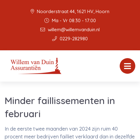
Noorderstraat 44, 1621 HV, Hoorn
Ma - Vr 08:30 - 17:00
willem@willemvanduin.nl
0229-282980
Minder faillissementen in
februari
In de eerste twee maanden van 2024 zijn ruim 40
procent meer bedrijven failliet verklaard dan in dezelfde