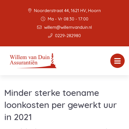
Noorderstraat 44, 1621 HV, Hoorn
Ma - Vr 08:30 - 17:00
willem@willemvanduin.nl
0229-282980
Minder sterke toename
loonkosten per gewerkt uur
in 2021