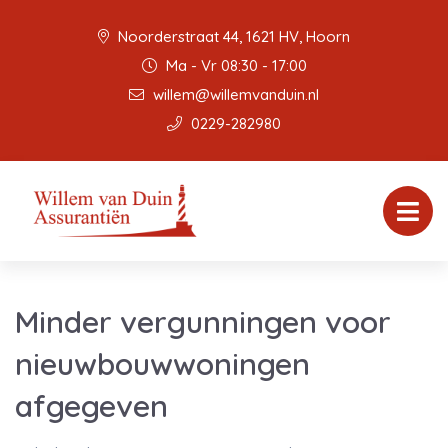
Noorderstraat 44, 1621 HV, Hoorn
Ma - Vr 08:30 - 17:00
willem@willemvanduin.nl
0229-282980
Minder vergunningen voor
nieuwbouwwoningen
afgegeven