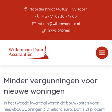
Noorderstraat 44, 1621 HV, Hoorn
Ma - Vr 08:30 - 17:00
willem@willemvanduin.nl
0229-282980
Minder vergunningen voor
nieuwe woningen
In het tweede kwartaal waren de bouwkosten voor
nieuwbouwwoningen 3,2 miljard euro. Dat is 21 procent