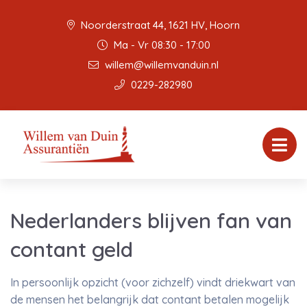
Noorderstraat 44, 1621 HV, Hoorn
Ma - Vr 08:30 - 17:00
willem@willemvanduin.nl
0229-282980
Nederlanders blijven fan van
contant geld
In persoonlijk opzicht (voor zichzelf) vindt driekwart van
de mensen het belangrijk dat contant betalen mogelijk