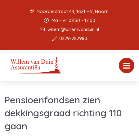
Noorderstraat 44, 1621 HV, Hoorn
Ma - Vr 08:30 - 17:00
willem@willemvanduin.nl
0229-282980
Pensioenfondsen zien
dekkingsgraad richting 110
gaan