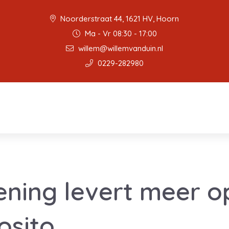
Noorderstraat 44, 1621 HV, Hoorn
Ma - Vr 08:30 - 17:00
willem@willemvanduin.nl
0229-282980
ning levert meer o
osito