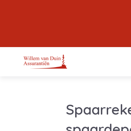
Spaarreke
spaardep