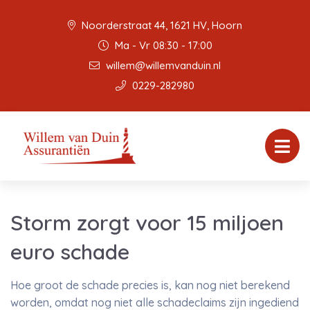
Noorderstraat 44, 1621 HV, Hoorn
Ma - Vr 08:30 - 17:00
willem@willemvanduin.nl
0229-282980
Storm zorgt voor 15 miljoen
euro schade
Hoe groot de schade precies is, kan nog niet berekend
worden, omdat nog niet alle schadeclaims zijn ingediend