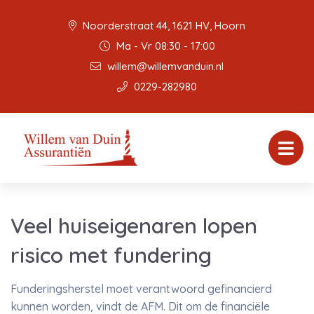
Noorderstraat 44, 1621 HV, Hoorn
Ma - Vr 08:30 - 17:00
willem@willemvanduin.nl
0229-282980
Veel huiseigenaren lopen
risico met fundering
Funderingsherstel moet verantwoord gefinancierd
kunnen worden, vindt de AFM. Dit om de financiële