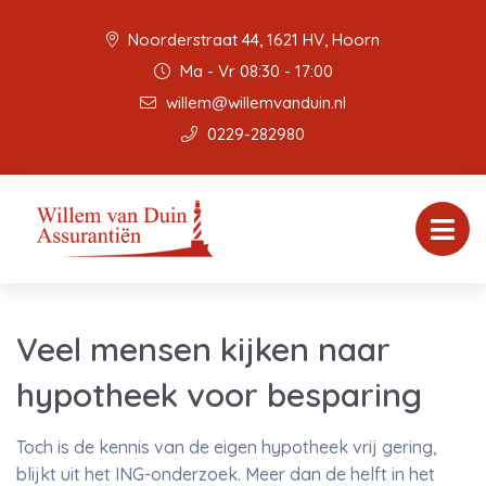
Noorderstraat 44, 1621 HV, Hoorn
Ma - Vr 08:30 - 17:00
willem@willemvanduin.nl
0229-282980
Veel mensen kijken naar
hypotheek voor besparing
Toch is de kennis van de eigen hypotheek vrij gering,
blijkt uit het ING-onderzoek. Meer dan de helft in het