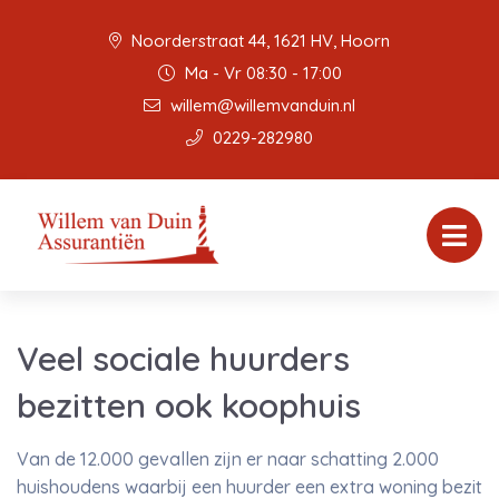
Noorderstraat 44, 1621 HV, Hoorn
Ma - Vr 08:30 - 17:00
willem@willemvanduin.nl
0229-282980
Veel sociale huurders
bezitten ook koophuis
Van de 12.000 gevallen zijn er naar schatting 2.000
huishoudens waarbij een huurder een extra woning bezit