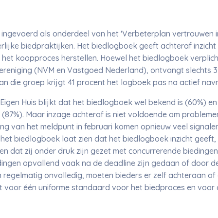
ingevoerd als onderdeel van het 'Verbeterplan vertrouwen i
lijke biedpraktijken. Het biedlogboek geeft achteraf inzicht 
 het koopproces herstellen. Hoewel het biedlogboek verplich
ereniging (NVM en Vastgoed Nederland), ontvangt slechts 3
n die groep krijgt 41 procent het logboek pas na actief nav
Eigen Huis blijkt dat het biedlogboek wel bekend is (60%) e
 (87%). Maar inzage achteraf is niet voldoende om problemen
g van het meldpunt in februari komen opnieuw veel signalen
et biedlogboek laat zien dat het biedlogboek inzicht geeft, m
 dat zij onder druk zijn gezet met concurrerende biedingen d
ingen opvallend vaak na de deadline zijn gedaan of door de
regelmatig onvolledig, moeten bieders er zelf achteraan of
eit voor één uniforme standaard voor het biedproces en voor 