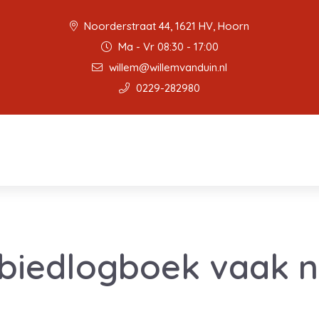
Noorderstraat 44, 1621 HV, Hoorn
Ma - Vr 08:30 - 17:00
willem@willemvanduin.nl
0229-282980
 biedlogboek vaak n