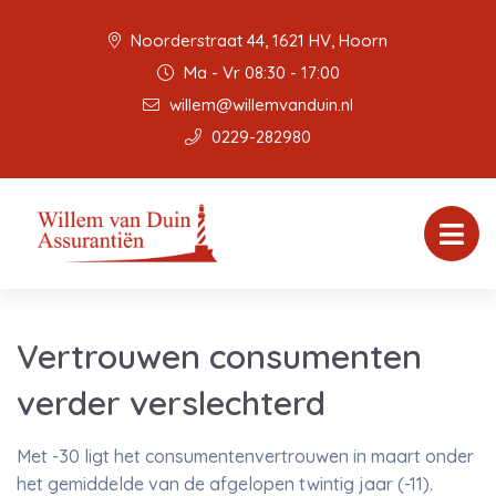
Noorderstraat 44, 1621 HV, Hoorn
Ma - Vr 08:30 - 17:00
willem@willemvanduin.nl
0229-282980
Vertrouwen consumenten
verder verslechterd
Met -30 ligt het consumentenvertrouwen in maart onder
het gemiddelde van de afgelopen twintig jaar (-11).