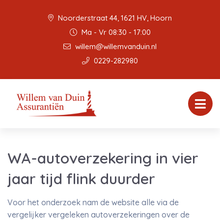
Noorderstraat 44, 1621 HV, Hoorn
Ma - Vr 08:30 - 17:00
willem@willemvanduin.nl
0229-282980
WA-autoverzekering in vier
jaar tijd flink duurder
Voor het onderzoek nam de website alle via de
vergelijker vergeleken autoverzekeringen over de