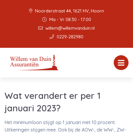
Noorderstraat 44, 1621 HV, Hoorn
Ma - Vr 08:30 - 17:00
willem@willemvanduin.nl
0229-282980
Wat verandert er per 1
januari 2023?
Het minimumloon stijgt op 1 januari met 10 procent.
Uitkeringen stijgen mee. Ook bij de AOW-, de WW-, ZW-