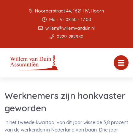
Noorderstraat 44, 1621 HV, Hoorn
Ma - Vr 08:30 - 17:00
willem@willemvanduin.nl
0229-282980
Werknemers zijn honkvaster
geworden
In het tweede kwartaal van dit jaar wisselde 3,8 procent
van de werkenden in Nederland van baan. Drie jaar