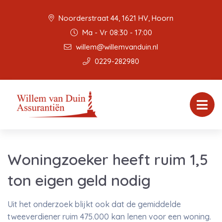
Noorderstraat 44, 1621 HV, Hoorn
Ma - Vr 08:30 - 17:00
willem@willemvanduin.nl
0229-282980
Woningzoeker heeft ruim 1,5
ton eigen geld nodig
Uit het onderzoek blijkt ook dat de gemiddelde
tweeverdiener ruim 475.000 kan lenen voor een woning.