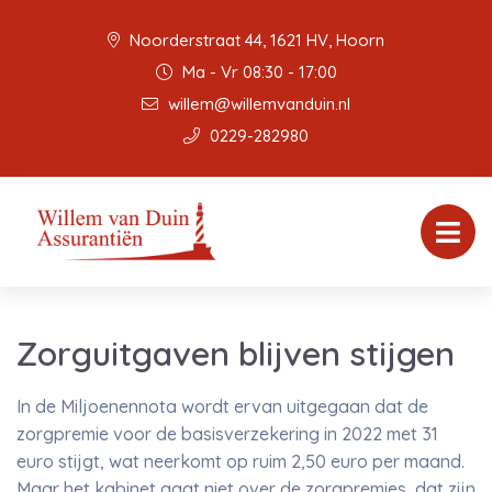
Noorderstraat 44, 1621 HV, Hoorn
Ma - Vr 08:30 - 17:00
willem@willemvanduin.nl
0229-282980
Zorguitgaven blijven stijgen
In de Miljoenennota wordt ervan uitgegaan dat de
zorgpremie voor de basisverzekering in 2022 met 31
euro stijgt, wat neerkomt op ruim 2,50 euro per maand.
Maar het kabinet gaat niet over de zorgpremies, dat zijn