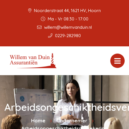
Noorderstraat 44, 1621 HV, Hoorn
Ma - Vr 08:30 - 17:00
willem@willemvanduin.nl
0229-282980
Arbeidsongeschiktheidsve
Home
Ondernemer
Arbeidsongeschiktheidsverzekering