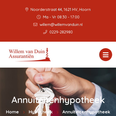
Noorderstraat 44, 1621 HV, Hoorn
Ma - Vr 08:30 - 17:00
willem@willemvanduin.nl
0229-282980
Annuïteitenhypotheek
Home
Hypotheek
Annuïteitenhypotheek