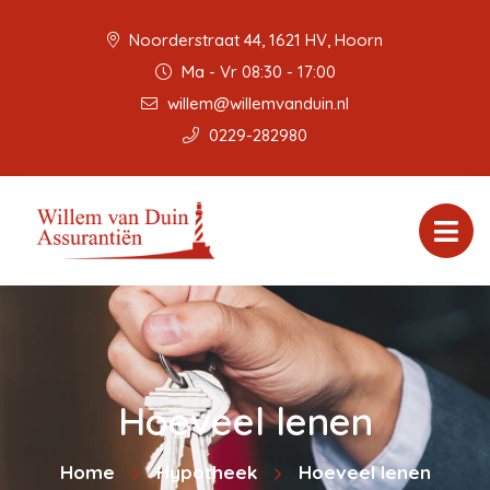
Noorderstraat 44, 1621 HV, Hoorn
Ma - Vr 08:30 - 17:00
willem@willemvanduin.nl
0229-282980
Hoeveel lenen
Home
Hypotheek
Hoeveel lenen