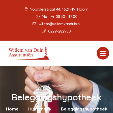
Noorderstraat 44, 1621 HV, Hoorn
Ma - Vr 08:30 - 17:00
willem@willemvanduin.nl
0229-282980
Beleggingshypotheek
Home
Hypotheek
Beleggingshypotheek